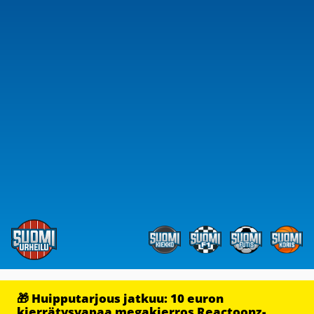
🎁 Huipputarjous jatkuu: 10 euron
kierrätysvapaa megakierros Reactoonz-