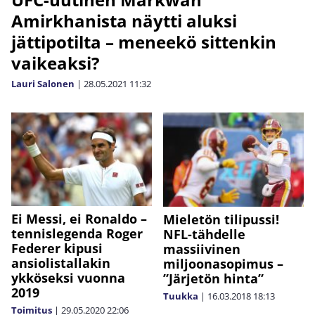
Amirkhanista näytti aluksi
jättipotilta – meneekö sittenkin
vaikeaksi?
Lauri Salonen
|
28.05.2021
11:32
Ei Messi, ei Ronaldo –
Mieletön tilipussi!
tennislegenda Roger
NFL-tähdelle
Federer kipusi
massiivinen
ansiolistallakin
miljoonasopimus –
ykköseksi vuonna
”Järjetön hinta”
2019
Tuukka
|
16.03.2018
18:13
Toimitus
|
29.05.2020
22:06