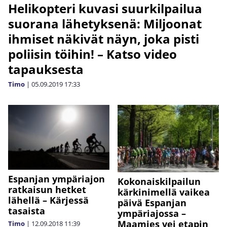
Helikopteri kuvasi suurkilpailua
suorana lähetyksenä: Miljoonat
ihmiset näkivät näyn, joka pisti
poliisin töihin! – Katso video
tapauksesta
Timo
|
05.09.2019
17:33
Espanjan ympäriajon
Kokonaiskilpailun
ratkaisun hetket
kärkinimellä vaikea
lähellä – Kärjessä
päivä Espanjan
tasaista
ympäriajossa –
Maamies vei etapin
Timo
|
12.09.2018
11:39