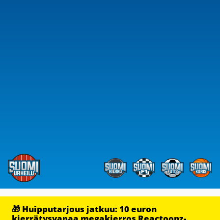
🎁 Huipputarjous jatkuu: 10 euron
kierrätysvapaa megakierros Reactoonz-