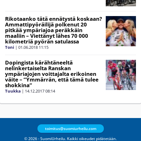
Rikotaanko tätä ennätystä koskaan?
Ammattipyöräilijä polkenut 20
pitkää ympäriajoa peräkkäin
maaliin – Viettänyt lähes 70 000
kilometriä pyörän satulassa
Toni
|
01.06.2018
11:15
Dopingista kärähtäneeltä
nelinkertaiselta Ranskan
ympäriajojen voittajalta erikoinen
väite – ”Ymmärrän, että tämä tulee
shokkina”
Tuukka
|
14.12.2017
08:14
toimitus@suomiurheilu.com
© 2026 - SuomiUrheilu. Kaikki oikeudet pidätetään.