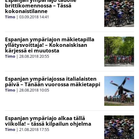
brittikomennossa – Tässä
kokonaistilanne
Timo
|
03.09.2018
14:41
Espanjan ympäriajon mäkietapilla
yllätysvoittaja! – Kokonaiskisan
kärjessä ei muutosta
Timo
|
28.08.2018
20:55
Espanjan ympäriajossa italialaisten
päivä – Tänään vuorossa mäkietappi
Timo
|
28.08.2018
10:05
Espanjan ympäriajo alkaa tällä
viikolla! – tässä kilpailun ohjelma
Timo
|
21.08.2018
17:55