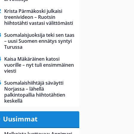
Krista Pärmäkoski julkaisi
treenivideon – Ruotsin
hiihtotähti vastasi välittömästi
Suomalaisjuoksija teki sen taas
– uusi Suomen ennätys syntyi
Turussa
Kaisa Mäkäräinen katosi
vuorille – nyt tuli ensimmäinen
viesti
Suomalaishiihtäjä säväytti
Norjassa – lähellä
palkintopallia hiihtotähtien
keskellä
Uusimmat