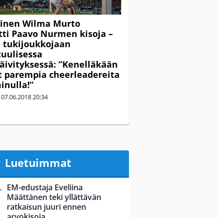
linen Wilma Murto
ti Paavo Nurmen kisoja –
li tukijoukkojaan
uulisessa
ivityksessä: ”Kenelläkään
ut parempia cheerleadereita
inulla!”
|
07.06.2018
20:34
Luetuimmat
EM-edustaja Eveliina
Määttänen teki yllättävän
ratkaisun juuri ennen
arvokisoja