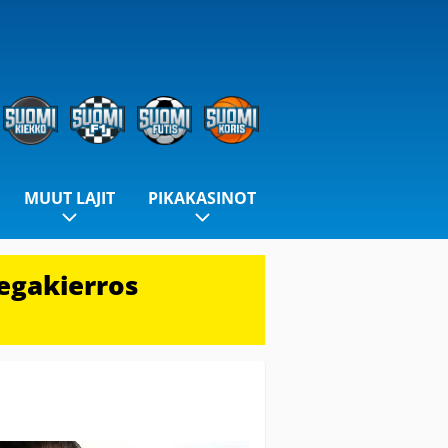
MUUT LAJIT
PIKAKASINOT
egakierros