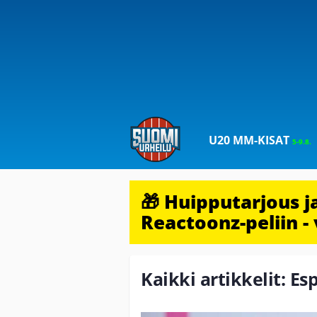
U20 MM-KISAT
5-9.8.
🎁 Huipputarjous 
Reactoonz-peliin - 
Kaikki artikkelit: Es