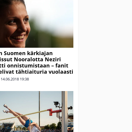
n Suomen kärkiajan
ssut Nooralotta Neziri
ti onnistumistaan – fanit
elivat tähtiaituria vuolaasti
|
14.06.2018
19:38