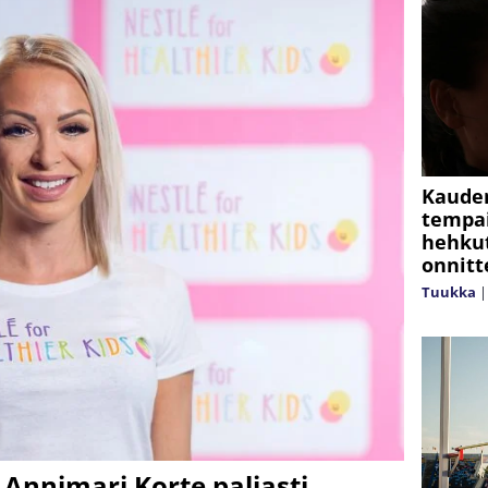
Kaude
tempai
hehkut
onnitt
Tuukka
 Annimari Korte paljasti