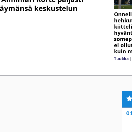
 käymänsä keskustelun
Onnel
hehkut
kiitte
hyvänt
somepä
ei oll
kuin m
Tuukka