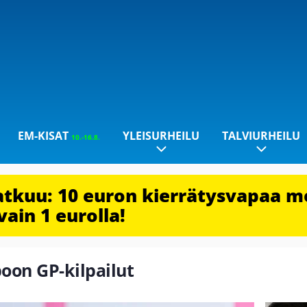
EM-KISAT
YLEISURHEILU
TALVIURHEILU
10.-16.8.
jatkuu: 10 euron kierrätysvapaa m
vain 1 eurolla!
poon GP-kilpailut