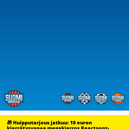
🎁 Huipputarjous jatkuu: 10 euron
kierrätysvapaa megakierros Reactoonz-