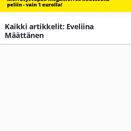
peliin - vain 1 eurolla!
Kaikki artikkelit: Eveliina
Määttänen