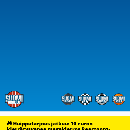
🎁 Huipputarjous jatkuu: 10 euron
kierrätysvapaa megakierros Reactoonz-