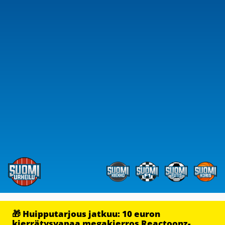
🎁 Huipputarjous jatkuu: 10 euron
kierrätysvapaa megakierros Reactoonz-