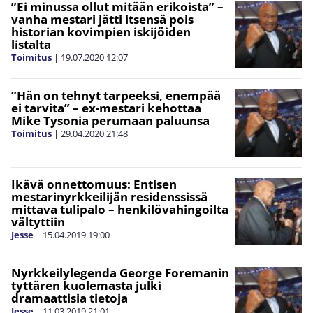
”Ei minussa ollut mitään erikoista” –
vanha mestari jätti itsensä pois
historian kovimpien iskijöiden
listalta
Toimitus
|
19.07.2020
12:07
”Hän on tehnyt tarpeeksi, enempää
ei tarvita” – ex-mestari kehottaa
Mike Tysonia perumaan paluunsa
Toimitus
|
29.04.2020
21:48
Ikävä onnettomuus: Entisen
mestarinyrkkeilijän residenssissä
mittava tulipalo – henkilövahingoilta
vältyttiin
Jesse
|
15.04.2019
19:00
Nyrkkeilylegenda George Foremanin
tyttären kuolemasta julki
dramaattisia tietoja
Jesse
|
11.03.2019
21:01