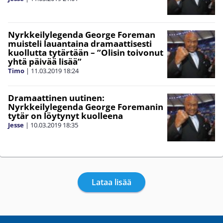
Nyrkkeilylegenda George Foreman
muisteli lauantaina dramaattisesti
kuollutta tytärtään – ”Olisin toivonut
yhtä päivää lisää”
Timo
|
11.03.2019
18:24
Dramaattinen uutinen:
Nyrkkeilylegenda George Foremanin
tytär on löytynyt kuolleena
Jesse
|
10.03.2019
18:35
Lataa lisää