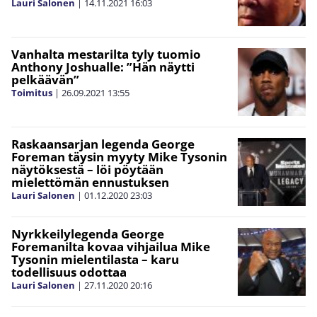
Lauri Salonen
|
14.11.2021
16:03
Vanhalta mestarilta tyly tuomio
Anthony Joshualle: ”Hän näytti
pelkäävän”
Toimitus
|
26.09.2021
13:55
Raskaansarjan legenda George
Foreman täysin myyty Mike Tysonin
näytöksestä – löi pöytään
mielettömän ennustuksen
Lauri Salonen
|
01.12.2020
23:03
Nyrkkeilylegenda George
Foremanilta kovaa vihjailua Mike
Tysonin mielentilasta – karu
todellisuus odottaa
Lauri Salonen
|
27.11.2020
20:16