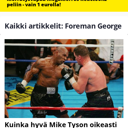
peliin - vain 1 eurolla!
Kaikki artikkelit: Foreman George
Kuinka hyvä Mike Tyson oikeasti