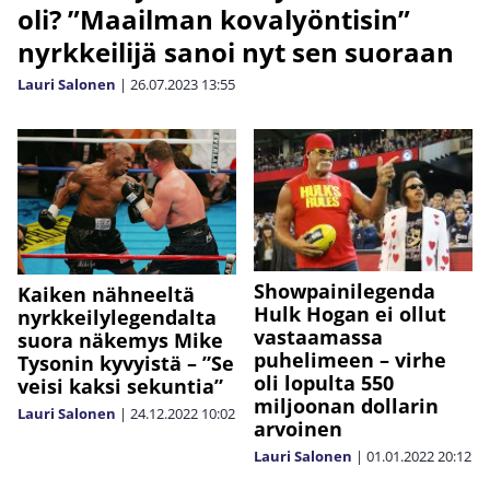
oli? ”Maailman kovalyöntisin”
nyrkkeilijä sanoi nyt sen suoraan
Lauri Salonen
|
26.07.2023
13:55
Showpainilegenda
Kaiken nähneeltä
Hulk Hogan ei ollut
nyrkkeilylegendalta
vastaamassa
suora näkemys Mike
puhelimeen – virhe
Tysonin kyvyistä – ”Se
oli lopulta 550
veisi kaksi sekuntia”
miljoonan dollarin
Lauri Salonen
|
24.12.2022
10:02
arvoinen
Lauri Salonen
|
01.01.2022
20:12