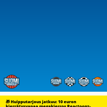
🎁 Huipputarjous jatkuu: 10 euron
kierrätysvapaa megakierros Reactoonz-