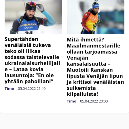
Supertähden
Mitä ihmettä?
venäläisiä tukeva
Maailmanmestarille
teko oli liikaa
ollaan tarjoamassa
sodassa taistelevalle
Venäjän
ukrainalaisurheilijall
kansalaisuutta –
e – Lataa kovia
Muotoili Ranskan
lausuntoja: ”En ole
lipusta Venäjän lipun
yhtään pahoillani”
ja kritisoi venäläisten
sulkemista
Timo
|
05.04.2022
21:40
kilpailuista!
Timo
|
05.04.2022
20:00