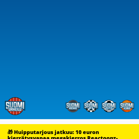
🎁 Huipputarjous jatkuu: 10 euron
kierrätysvapaa megakierros Reactoonz-