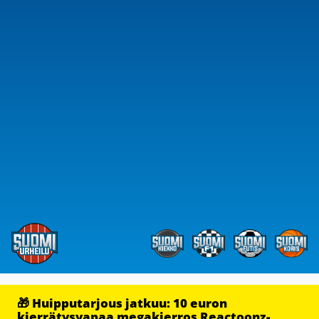
🎁 Huipputarjous jatkuu: 10 euron
kierrätysvapaa megakierros Reactoonz-