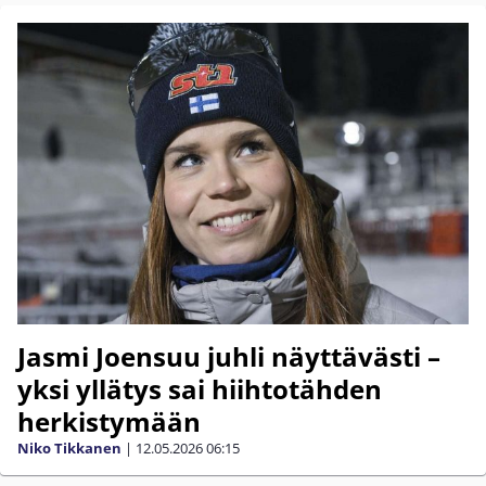
Jasmi Joensuu juhli näyttävästi –
yksi yllätys sai hiihtotähden
herkistymään
Niko Tikkanen
|
12.05.2026
06:15