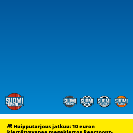
🎁 Huipputarjous jatkuu: 10 euron
kierrätysvapaa megakierros Reactoonz-