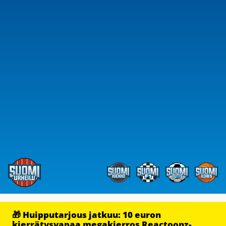
🎁 Huipputarjous jatkuu: 10 euron
kierrätysvapaa megakierros Reactoonz-