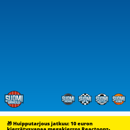
🎁 Huipputarjous jatkuu: 10 euron
kierrätysvapaa megakierros Reactoonz-