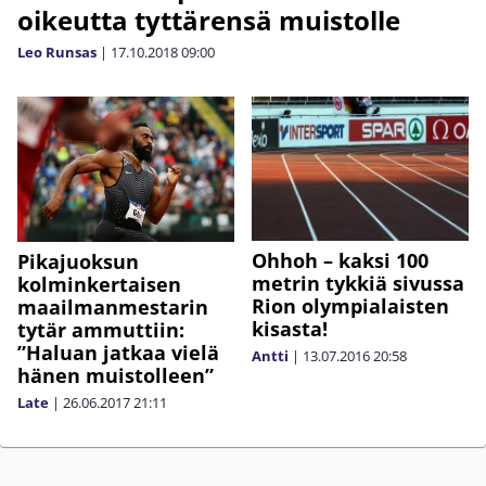
oikeutta tyttärensä muistolle
Leo Runsas
|
17.10.2018
09:00
Ohhoh – kaksi 100
Pikajuoksun
metrin tykkiä sivussa
kolminkertaisen
Rion olympialaisten
maailmanmestarin
kisasta!
tytär ammuttiin:
”Haluan jatkaa vielä
Antti
|
13.07.2016
20:58
hänen muistolleen”
Late
|
26.06.2017
21:11