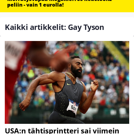
peliin - vain 1 eurolla!
Kaikki artikkelit: Gay Tyson
USA:n tähtisprintteri sai viimein