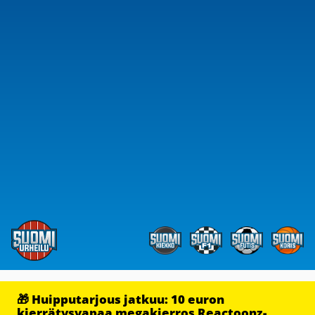
🎁 Huipputarjous jatkuu: 10 euron
kierrätysvapaa megakierros Reactoonz-