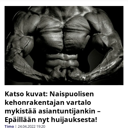
Katso kuvat: Naispuolisen
kehonrakentajan vartalo
mykistää asiantuntijankin –
Epäillään nyt huijauksesta!
Timo
|
24.04.2022
19:20