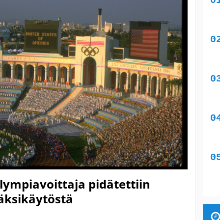
lympiavoittaja pidätettiin
äksikäytöstä