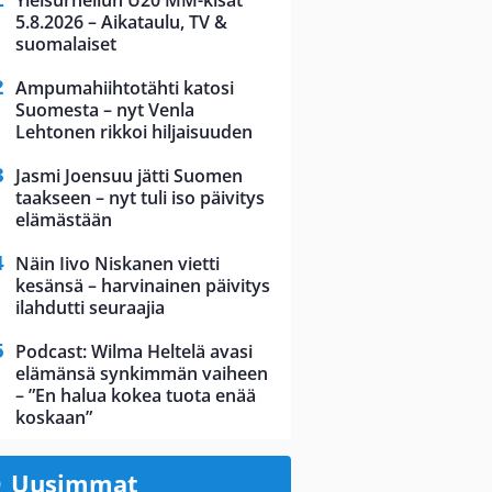
Yleisurheilun U20 MM-kisat
5.8.2026 – Aikataulu, TV &
suomalaiset
Ampumahiihtotähti katosi
Suomesta – nyt Venla
Lehtonen rikkoi hiljaisuuden
Jasmi Joensuu jätti Suomen
taakseen – nyt tuli iso päivitys
elämästään
Näin Iivo Niskanen vietti
kesänsä – harvinainen päivitys
ilahdutti seuraajia
Podcast: Wilma Heltelä avasi
elämänsä synkimmän vaiheen
– ”En halua kokea tuota enää
koskaan”
Uusimmat