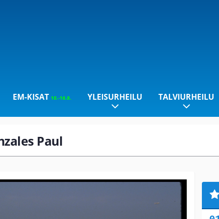
EM-KISAT
YLEISURHEILU
TALVIURHEILU
10.-16.8.
nzales Paul