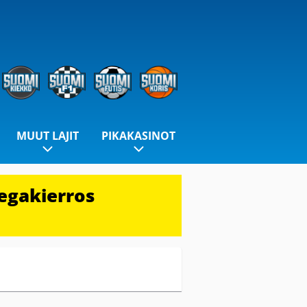
MUUT LAJIT
PIKAKASINOT
egakierros