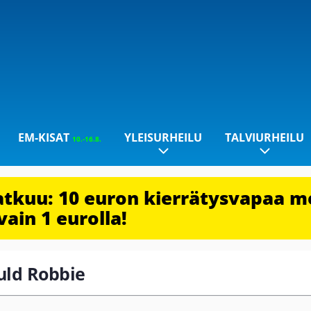
EM-KISAT
YLEISURHEILU
TALVIURHEILU
10.-16.8.
jatkuu: 10 euron kierrätysvapaa m
vain 1 eurolla!
ould Robbie