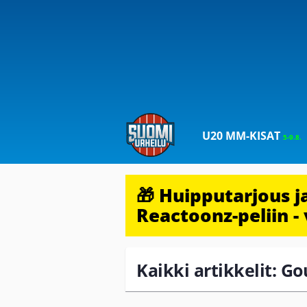
U20 MM-KISAT
5-9.8.
🎁 Huipputarjous 
Reactoonz-peliin - 
Kaikki artikkelit: G