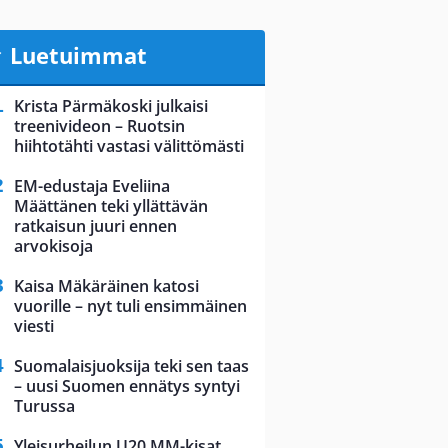
Luetuimmat
Krista Pärmäkoski julkaisi
treenivideon – Ruotsin
hiihtotähti vastasi välittömästi
EM-edustaja Eveliina
Määttänen teki yllättävän
ratkaisun juuri ennen
arvokisoja
Kaisa Mäkäräinen katosi
vuorille – nyt tuli ensimmäinen
viesti
Suomalaisjuoksija teki sen taas
– uusi Suomen ennätys syntyi
Turussa
Yleisurheilun U20 MM-kisat