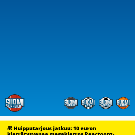
🎁 Huipputarjous jatkuu: 10 euron
kierrätysvapaa megakierros Reactoonz-