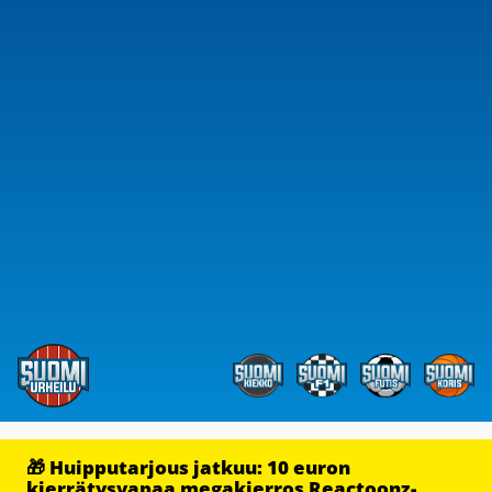
🎁 Huipputarjous jatkuu: 10 euron
kierrätysvapaa megakierros Reactoonz-