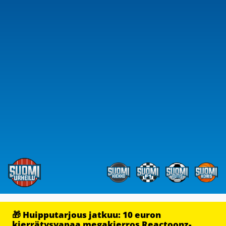
🎁 Huipputarjous jatkuu: 10 euron
kierrätysvapaa megakierros Reactoonz-