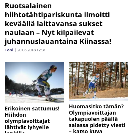
Ruotsalainen
hiihtotähtipariskunta ilmoitti
keväällä laittavansa sukset
naulaan – Nyt kilpailevat
juhannuslauantaina Kiinassa!
Toni
|
20.06.2018
12:31
Huomasitko tämän?
Erikoinen sattumus!
Olympiavoittajan
Hiihdon
takapuolen päällä
olympiavoittajat
salassa pidetty viesti
lähtivät lyhyelle
– katso kuva