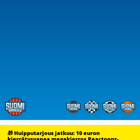
🎁 Huipputarjous jatkuu: 10 euron
kierrätysvapaa megakierros Reactoonz-