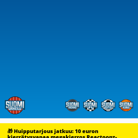
🎁 Huipputarjous jatkuu: 10 euron
kierrätysvapaa megakierros Reactoonz-