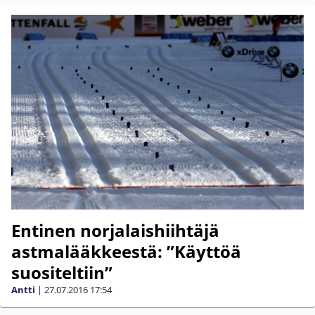
Entinen norjalaishiihtäjä
astmalääkkeestä: ”Käyttöä
suositeltiin”
Antti
|
27.07.2016
17:54