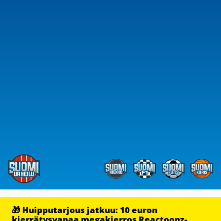
🎁 Huipputarjous jatkuu: 10 euron
kierrätysvapaa megakierros Reactoonz-