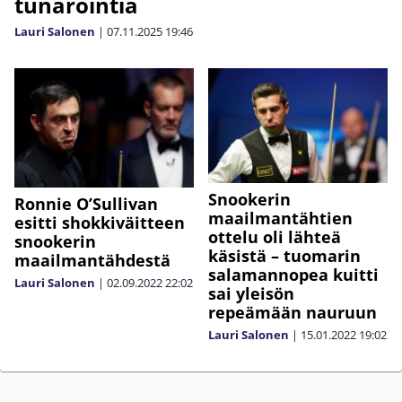
tunarointia
Lauri Salonen
|
07.11.2025
19:46
Snookerin
Ronnie O’Sullivan
maailmantähtien
esitti shokkiväitteen
ottelu oli lähteä
snookerin
käsistä – tuomarin
maailmantähdestä
salamannopea kuitti
Lauri Salonen
|
02.09.2022
22:02
sai yleisön
repeämään nauruun
Lauri Salonen
|
15.01.2022
19:02