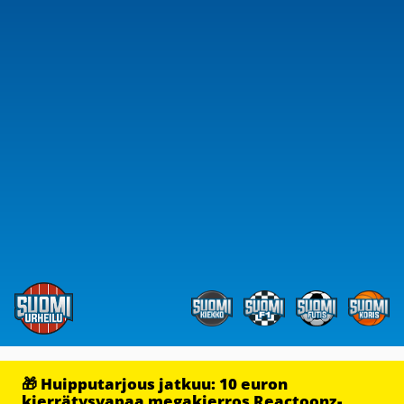
🎁 Huipputarjous jatkuu: 10 euron
kierrätysvapaa megakierros Reactoonz-