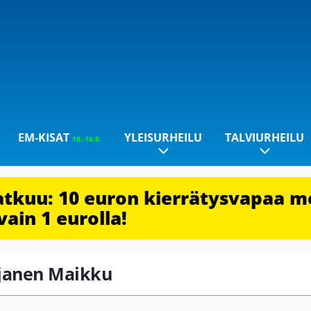
EM-KISAT
YLEISURHEILU
TALVIURHEILU
10.-16.8.
jatkuu: 10 euron kierrätysvapaa m
vain 1 eurolla!
iljanen Maikku