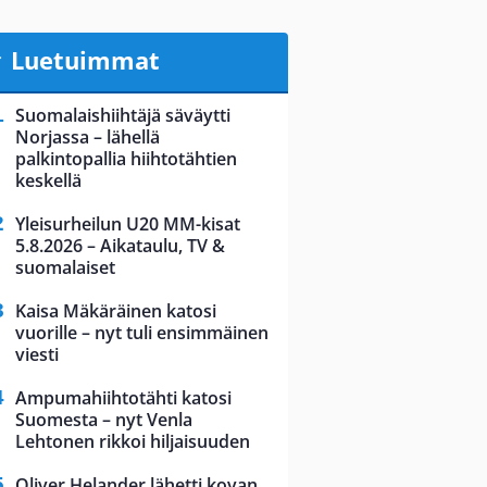
Luetuimmat
Suomalaishiihtäjä säväytti
Norjassa – lähellä
palkintopallia hiihtotähtien
keskellä
Yleisurheilun U20 MM-kisat
5.8.2026 – Aikataulu, TV &
suomalaiset
Kaisa Mäkäräinen katosi
vuorille – nyt tuli ensimmäinen
viesti
Ampumahiihtotähti katosi
Suomesta – nyt Venla
Lehtonen rikkoi hiljaisuuden
Oliver Helander lähetti kovan