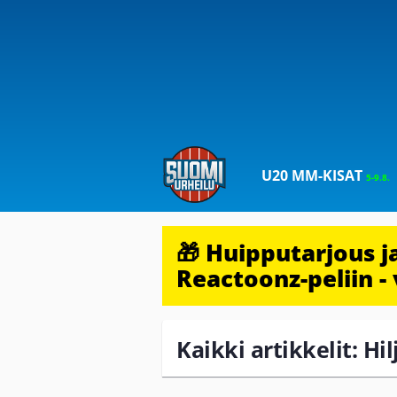
U20 MM-KISAT
5-9.8.
🎁 Huipputarjous 
Reactoonz-peliin - 
Kaikki artikkelit: H