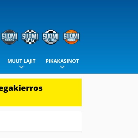
MUUT LAJIT
PIKAKASINOT
egakierros