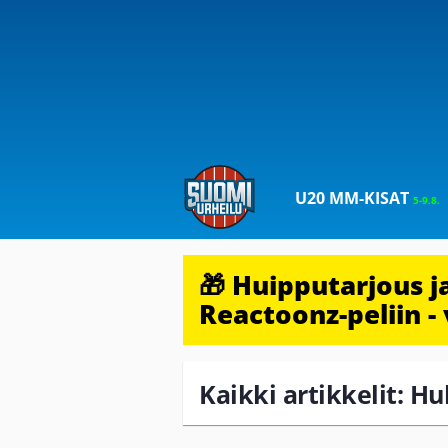
U20 MM-KISAT
5-9.8.
🎁 Huipputarjous 
Reactoonz-peliin - 
Kaikki artikkelit: H