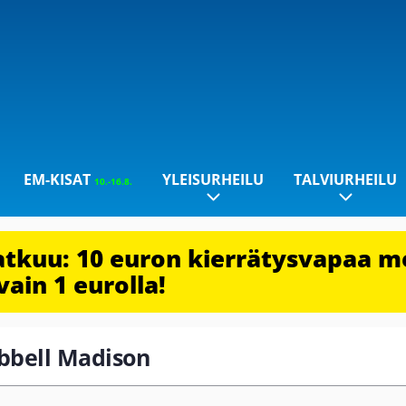
EM-KISAT
YLEISURHEILU
TALVIURHEILU
10.-16.8.
jatkuu: 10 euron kierrätysvapaa m
vain 1 eurolla!
ubbell Madison