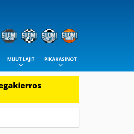
MUUT LAJIT
PIKAKASINOT
egakierros