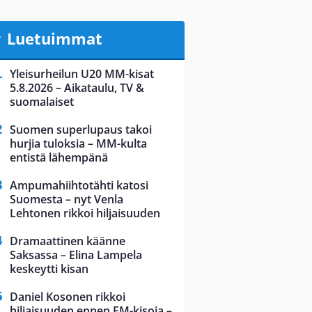
Luetuimmat
Yleisurheilun U20 MM-kisat
5.8.2026 – Aikataulu, TV &
suomalaiset
Suomen superlupaus takoi
hurjia tuloksia – MM-kulta
entistä lähempänä
Ampumahiihtotähti katosi
Suomesta – nyt Venla
Lehtonen rikkoi hiljaisuuden
Dramaattinen käänne
Saksassa – Elina Lampela
keskeytti kisan
Daniel Kosonen rikkoi
hiljaisuuden ennen EM-kisoja –