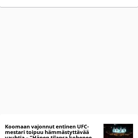
Koomaan vajonnut entinen UFC-
mestari toipuu hämmästyttävää
vauhtia – ”Hänen tilansa kohenee