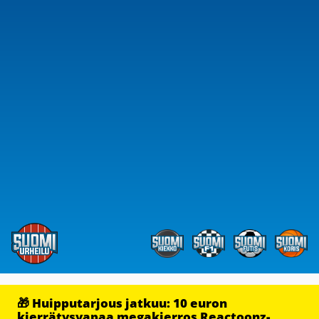
🎁 Huipputarjous jatkuu: 10 euron
kierrätysvapaa megakierros Reactoonz-