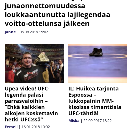
junaonnettomuudessa
loukkaantunutta lajilegendaa
voitto-ottelunsa jälkeen
Janne
|
05.08.2019
15:02
Upea video! UFC-
IL: Huikea tarjonta
legenda palasi
Espoossa –
parrasvaloihin –
lukkopainin MM-
”Ehkä kaikkien
kisoissa timanttisia
aikojen koskettavin
UFC-tähtiä!
hetki UFC:ssä”
Miska
|
22.09.2017
18:22
Eemeli
|
16.01.2018
10:02