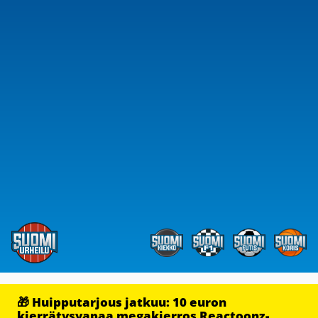
🎁 Huipputarjous jatkuu: 10 euron
kierrätysvapaa megakierros Reactoonz-