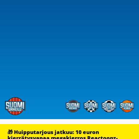
🎁 Huipputarjous jatkuu: 10 euron
kierrätysvapaa megakierros Reactoonz-