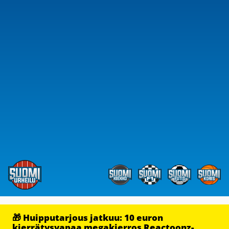
🎁 Huipputarjous jatkuu: 10 euron
kierrätysvapaa megakierros Reactoonz-