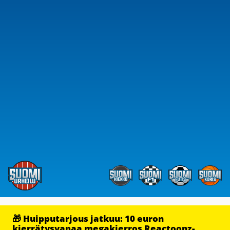
🎁 Huipputarjous jatkuu: 10 euron
kierrätysvapaa megakierros Reactoonz-