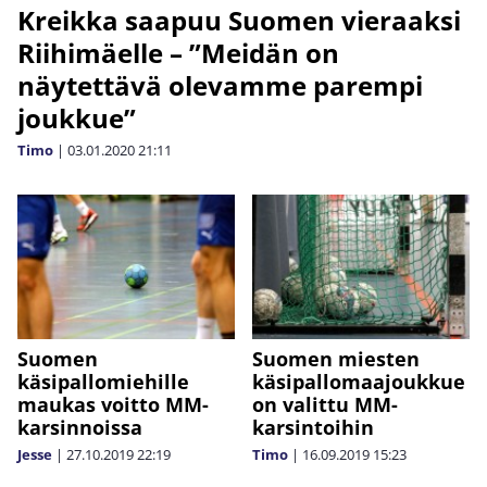
Kreikka saapuu Suomen vieraaksi
Riihimäelle – ”Meidän on
näytettävä olevamme parempi
joukkue”
Timo
|
03.01.2020
21:11
Suomen
Suomen miesten
käsipallomiehille
käsipallomaajoukkue
maukas voitto MM-
on valittu MM-
karsinnoissa
karsintoihin
Jesse
|
27.10.2019
22:19
Timo
|
16.09.2019
15:23