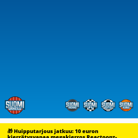
🎁 Huipputarjous jatkuu: 10 euron
kierrätysvapaa megakierros Reactoonz-