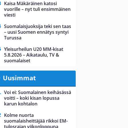
Kaisa Mäkäräinen katosi
vuorille – nyt tuli ensimmäinen
viesti
Suomalaisjuoksija teki sen taas
– uusi Suomen ennätys syntyi
Turussa
Yleisurheilun U20 MM-kisat
5.8.2026 – Aikataulu, TV &
suomalaiset
Uusimmat
Voi ei: Suomalainen keihäsässä
voitti – koki kisan lopussa
karun kohtalon
Kolme nuorta
suomalaisheittäjää rikkoi EM-
tulosrajan viikonloppuna