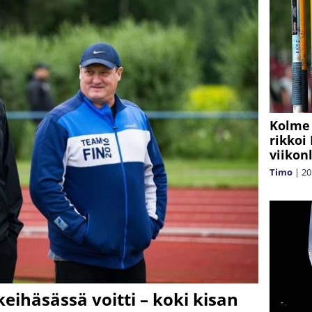
Kolme 
rikkoi
viikon
Timo
|
20
eihäsässä voitti – koki kisan