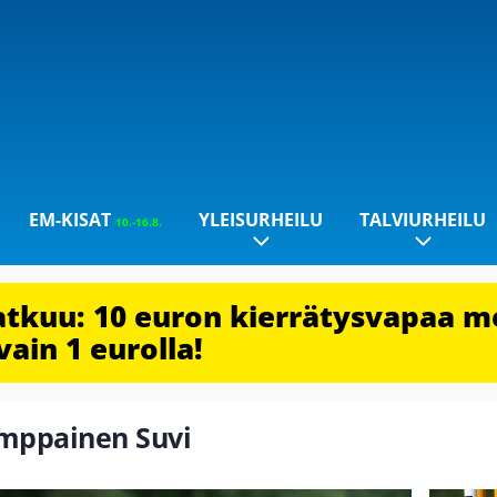
EM-KISAT
YLEISURHEILU
TALVIURHEILU
10.-16.8.
jatkuu: 10 euron kierrätysvapaa m
vain 1 eurolla!
emppainen Suvi