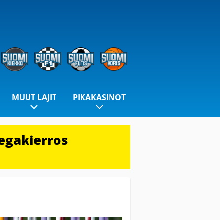
MUUT LAJIT
PIKAKASINOT
egakierros