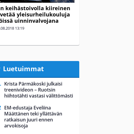
 keihästoivolla kiireinen
 vetää yleisurheilukouluja
töissä uinninvalvojana
.08.2018
13:19
Luetuimmat
Krista Pärmäkoski julkaisi
treenivideon – Ruotsin
hiihtotähti vastasi välittömästi
EM-edustaja Eveliina
Määttänen teki yllättävän
ratkaisun juuri ennen
arvokisoja