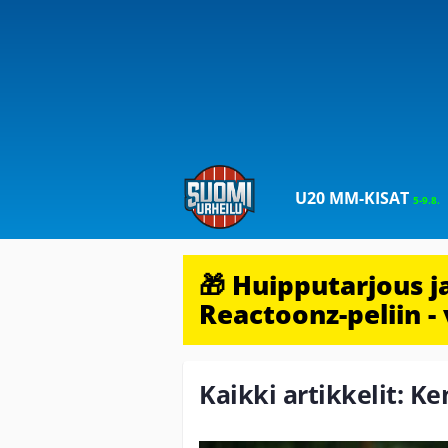
U20 MM-KISAT
5-9.8.
🎁 Huipputarjous 
Reactoonz-peliin - 
Kaikki artikkelit: K