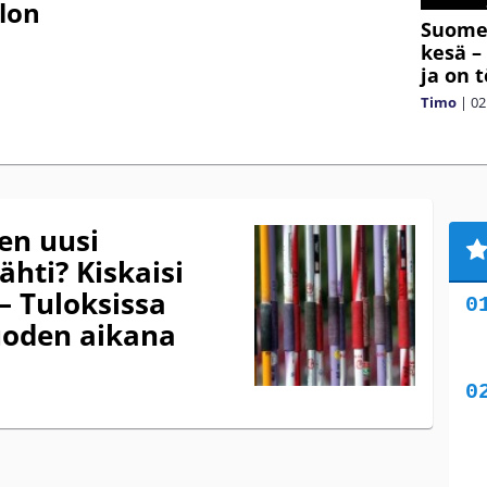
lon
Suomen
kesä –
ja on 
Timo
|
02
en uusi
hti? Kiskaisi
– Tuloksissa
uoden aikana