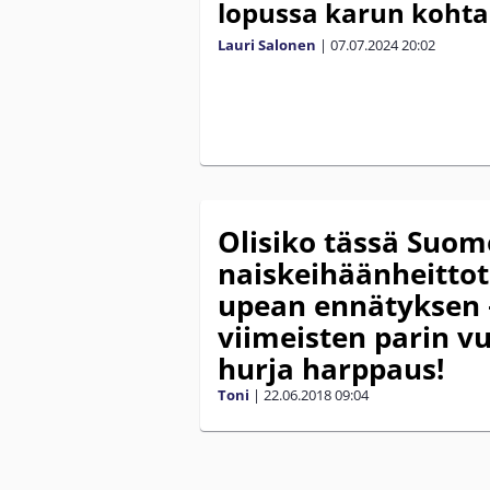
lopussa karun kohta
Lauri Salonen
|
07.07.2024
20:02
Olisiko tässä Suom
naiskeihäänheittotä
upean ennätyksen 
viimeisten parin v
hurja harppaus!
Toni
|
22.06.2018
09:04