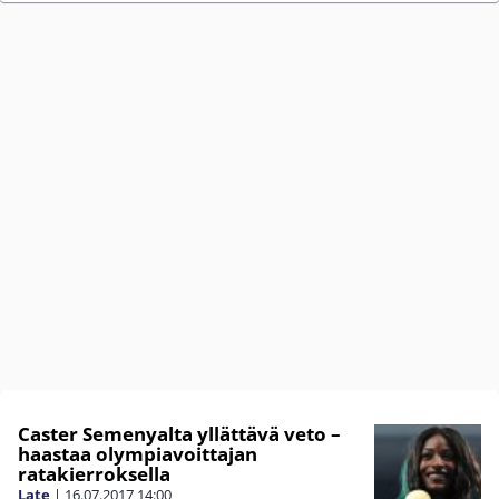
Caster Semenyalta yllättävä veto –
haastaa olympiavoittajan
ratakierroksella
Late
|
16.07.2017
14:00