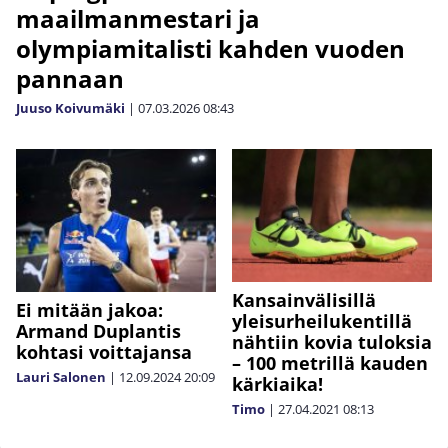
maailmanmestari ja
olympiamitalisti kahden vuoden
pannaan
Juuso Koivumäki
|
07.03.2026
08:43
Kansainvälisillä
Ei mitään jakoa:
yleisurheilukentillä
Armand Duplantis
nähtiin kovia tuloksia
kohtasi voittajansa
– 100 metrillä kauden
Lauri Salonen
|
12.09.2024
20:09
kärkiaika!
Timo
|
27.04.2021
08:13