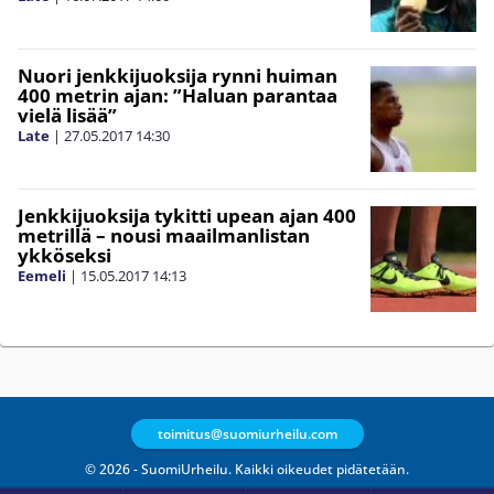
Nuori jenkkijuoksija rynni huiman
400 metrin ajan: ”Haluan parantaa
vielä lisää”
Late
|
27.05.2017
14:30
Jenkkijuoksija tykitti upean ajan 400
metrillä – nousi maailmanlistan
ykköseksi
Eemeli
|
15.05.2017
14:13
toimitus@suomiurheilu.com
© 2026 - SuomiUrheilu. Kaikki oikeudet pidätetään.