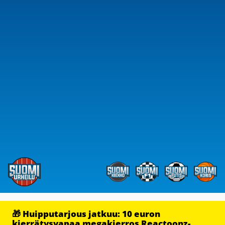
🎁 Huipputarjous jatkuu: 10 euron
kierrätysvapaa megakierros Reactoonz-