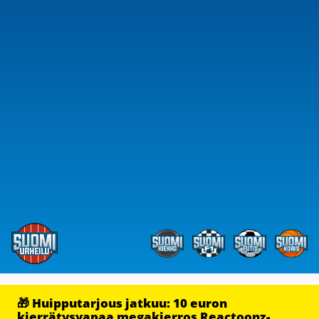
🎁 Huipputarjous jatkuu: 10 euron
kierrätysvapaa megakierros Reactoonz-