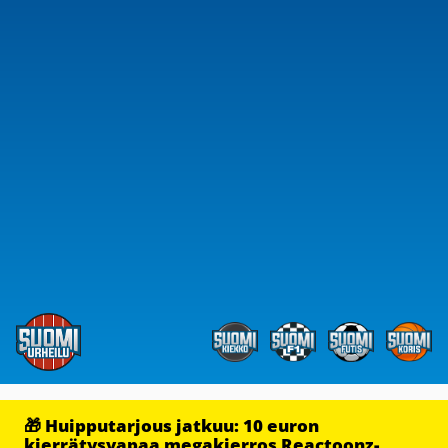
🎁 Huipputarjous jatkuu: 10 euron
kierrätysvapaa megakierros Reactoonz-