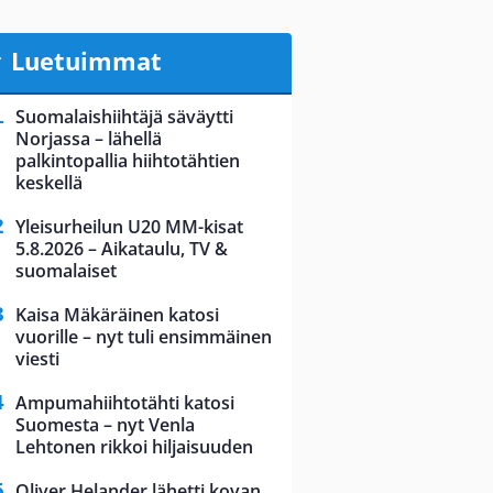
Luetuimmat
Suomalaishiihtäjä säväytti
Norjassa – lähellä
palkintopallia hiihtotähtien
keskellä
Yleisurheilun U20 MM-kisat
5.8.2026 – Aikataulu, TV &
suomalaiset
Kaisa Mäkäräinen katosi
vuorille – nyt tuli ensimmäinen
viesti
Ampumahiihtotähti katosi
Suomesta – nyt Venla
Lehtonen rikkoi hiljaisuuden
Oliver Helander lähetti kovan