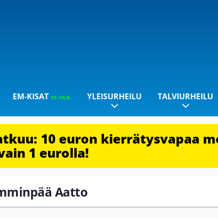
EM-KISAT
YLEISURHEILU
TALVIURHEILU
10.-16.8.
jatkuu: 10 euron kierrätysvapaa m
vain 1 eurolla!
Lamminpää Aatto