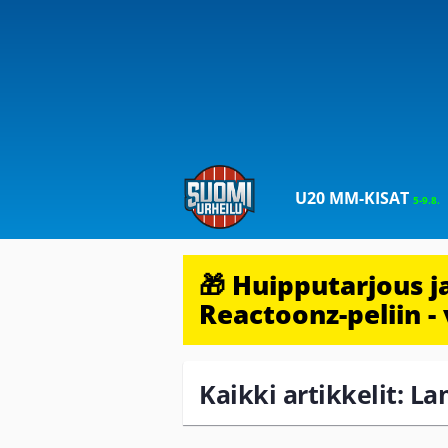
U20 MM-KISAT
5-9.8.
🎁 Huipputarjous 
Reactoonz-peliin - 
Kaikki artikkelit: 