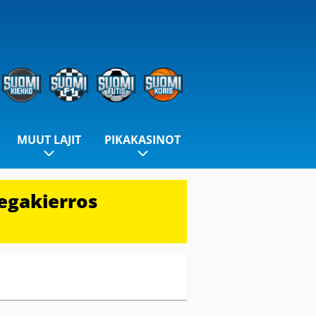
MUUT LAJIT
PIKAKASINOT
egakierros