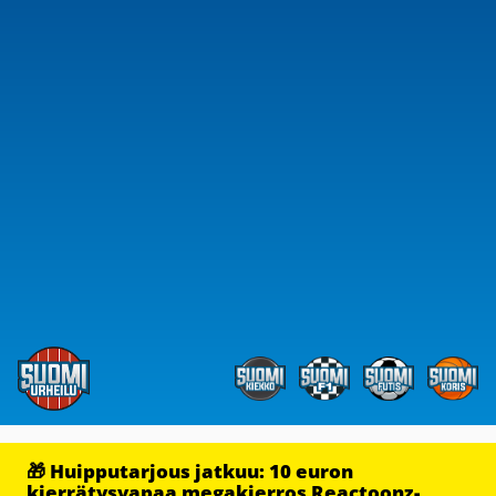
🎁 Huipputarjous jatkuu: 10 euron
kierrätysvapaa megakierros Reactoonz-