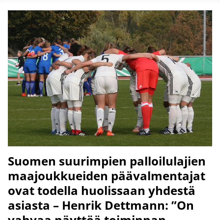
Suomen suurimpien palloilulajien
maajoukkueiden päävalmentajat
ovat todella huolissaan yhdestä
asiasta – Henrik Dettmann: ”On
vahvaa näyttöä toiminnan