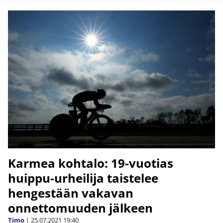
Karmea kohtalo: 19-vuotias
huippu-urheilija taistelee
hengestään vakavan
onnettomuuden jälkeen
Timo
|
25.07.2021
19:40