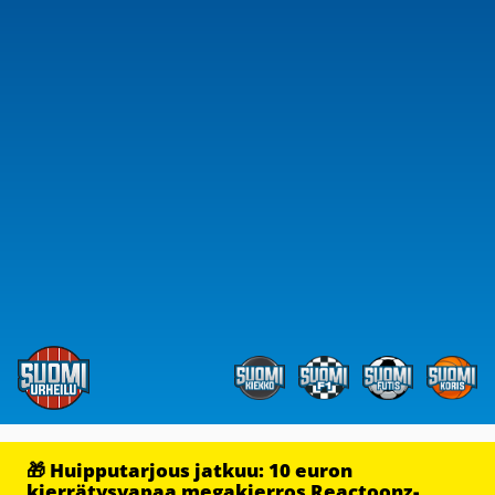
🎁 Huipputarjous jatkuu: 10 euron
kierrätysvapaa megakierros Reactoonz-