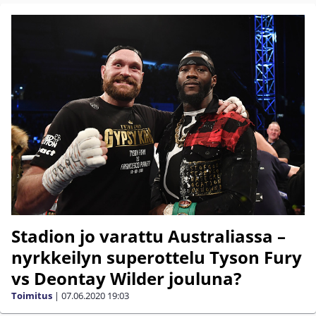
Stadion jo varattu Australiassa –
nyrkkeilyn superottelu Tyson Fury
vs Deontay Wilder jouluna?
Toimitus
|
07.06.2020
19:03