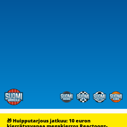
🎁 Huipputarjous jatkuu: 10 euron
kierrätysvapaa megakierros Reactoonz-