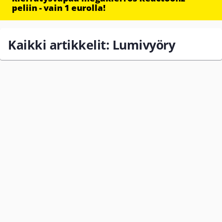
peliin - vain 1 eurolla!
Kaikki artikkelit: Lumivyöry