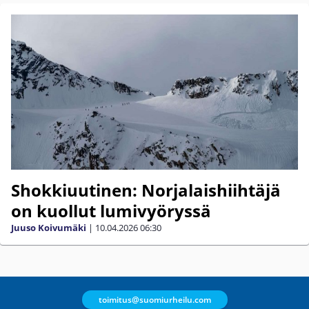
Shokkiuutinen: Norjalaishiihtäjä
on kuollut lumivyöryssä
Juuso Koivumäki
|
10.04.2026
06:30
toimitus@suomiurheilu.com