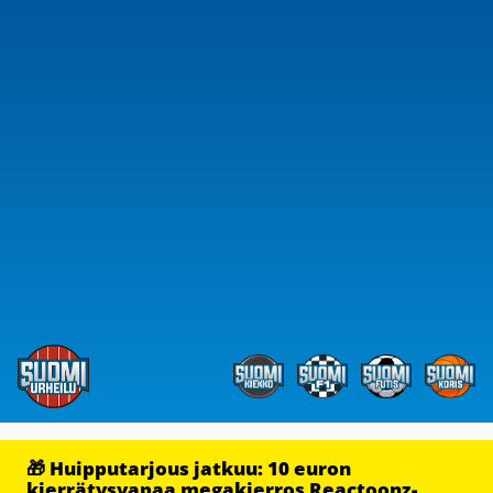
🎁 Huipputarjous jatkuu: 10 euron
kierrätysvapaa megakierros Reactoonz-