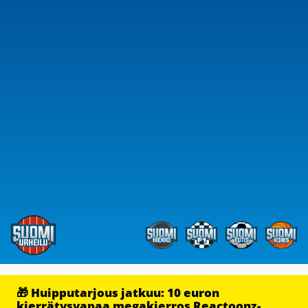
🎁 Huipputarjous jatkuu: 10 euron
kierrätysvapaa megakierros Reactoonz-