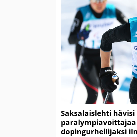
Saksalaislehti hävis
paralympiavoittajaa 
dopingurheilijaksi il