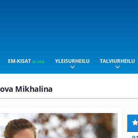
EM-KISAT
YLEISURHEILU
TALVIURHEILU
10.-16.8.
ysova Mikhalina