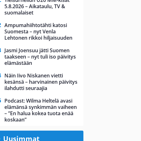
Yleisurheilun U20 MM-kisat
5.8.2026 – Aikataulu, TV &
suomalaiset
Ampumahiihtotähti katosi
Suomesta – nyt Venla
Lehtonen rikkoi hiljaisuuden
Jasmi Joensuu jätti Suomen
taakseen – nyt tuli iso päivitys
elämästään
Näin Iivo Niskanen vietti
kesänsä – harvinainen päivitys
ilahdutti seuraajia
Podcast: Wilma Heltelä avasi
elämänsä synkimmän vaiheen
– ”En halua kokea tuota enää
koskaan”
Uusimmat