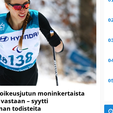
i oikeusjutun moninkertaista
vastaan – syytti
man todisteita