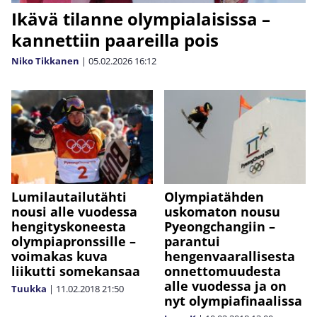
Ikävä tilanne olympialaisissa –
kannettiin paareilla pois
Niko Tikkanen
|
05.02.2026
16:12
Lumilautailutähti
Olympiatähden
nousi alle vuodessa
uskomaton nousu
hengityskoneesta
Pyeongchangiin –
olympiapronssille –
parantui
voimakas kuva
hengenvaarallisesta
liikutti somekansaa
onnettomuudesta
alle vuodessa ja on
Tuukka
|
11.02.2018
21:50
nyt olympiafinaalissa