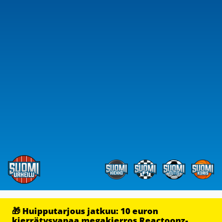
🎁 Huipputarjous jatkuu: 10 euron
kierrätysvapaa megakierros Reactoonz-