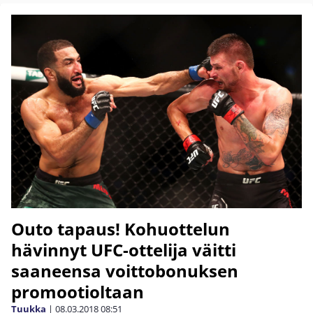
Outo tapaus! Kohuottelun
hävinnyt UFC-ottelija väitti
saaneensa voittobonuksen
promootioltaan
Tuukka
|
08.03.2018
08:51