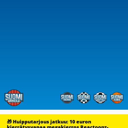
🎁 Huipputarjous jatkuu: 10 euron
kierrätysvapaa megakierros Reactoonz-