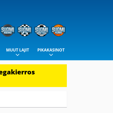
MUUT LAJIT
PIKAKASINOT
egakierros