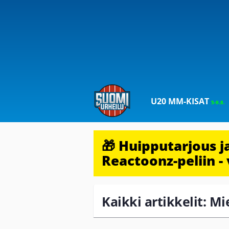
U20 MM-KISAT
5-9.8.
🎁 Huipputarjous 
Reactoonz-peliin - 
Kaikki artikkelit: Mi