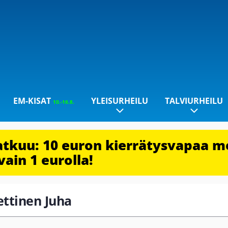
EM-KISAT
YLEISURHEILU
TALVIURHEILU
10.-16.8.
jatkuu: 10 euron kierrätysvapaa m
vain 1 eurolla!
ettinen Juha