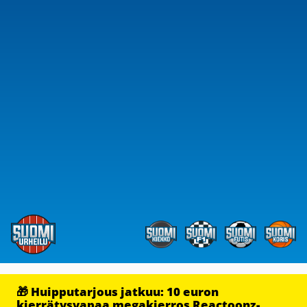
🎁 Huipputarjous jatkuu: 10 euron
kierrätysvapaa megakierros Reactoonz-