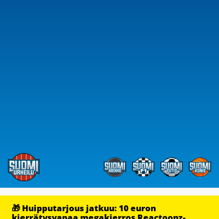
🎁 Huipputarjous jatkuu: 10 euron
kierrätysvapaa megakierros Reactoonz-