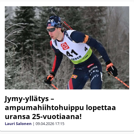
Jymy-yllätys –
ampumahiihtohuippu lopettaa
uransa 25-vuotiaana!
Lauri Salonen
|
09.04.2026
17:15