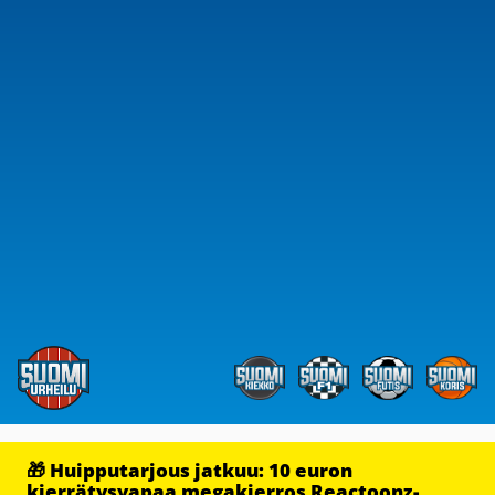
🎁 Huipputarjous jatkuu: 10 euron
kierrätysvapaa megakierros Reactoonz-