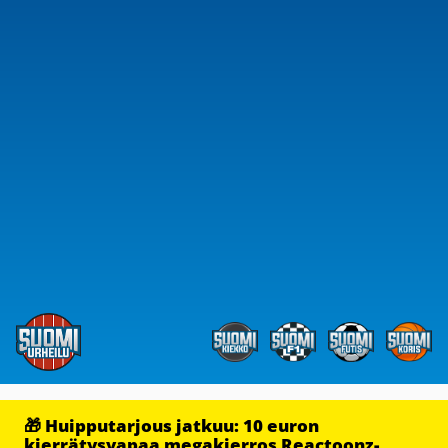
🎁 Huipputarjous jatkuu: 10 euron
kierrätysvapaa megakierros Reactoonz-