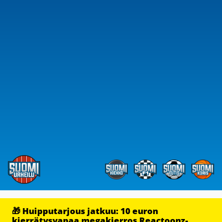
🎁 Huipputarjous jatkuu: 10 euron
kierrätysvapaa megakierros Reactoonz-